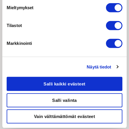
TILINPÄÄTÖS 2022
Mieltymykset
IFRS TILINPÄÄTÖS 2022
Tilastot
Katsaukset 2022
Markkinointi
28.2.2023 TILINPÄÄTÖSTIEDOTE
TAMMI-JOULUKUULTA 2022
Näytä tiedot
TILINPÄÄTÖSTIEDOTE
ESITYS
Salli kaikki evästeet
YHTIÖTIEDOTE
WEBCASTIN NAUHOITE
Salli valinta
8.9.2022 PUOLIVUOTISKATSAUS
TAMMI-KESÄKUULTA 2022
Vain välttämättömät evästeet
(TILINTARKASTAMATON)