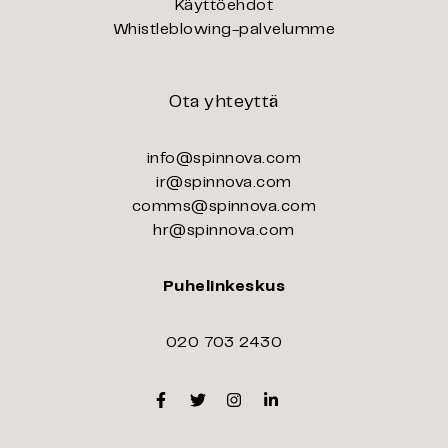
Käyttöehdot
Whistleblowing-palvelumme
Ota yhteyttä
info@spinnova.com
ir@spinnova.com
comms@spinnova.com
hr@spinnova.com
Puhelinkeskus
020 703 2430
Facebook
Twitter
Instagram
Linkedin