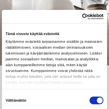
Tämä sivusto käyttää evästeitä
Käytämme evästeitä tarjoamamme sisällön ja mainosten
räätälöimiseen, sosiaalisen median ominaisuuksien
tukemiseen ja kävijämäärämme analysoimiseen. Lisäksi
jaamme sosiaalisen median, mainosalan ja analytiikka-
alan kumppaneillemme tietoja siitä, miten käytät
sivustoamme. Kumppanimme voivat yhdistää näitä
Vuosikertomus 2022
tietoja muihin tietoihin, joita olet antanut heille tai joita on
kerätty, kun olet käyttänyt heidän palvelujaan.
Suostumuksen
VERKKOSIVU
VUOSIKATSAUS 2022
Välttämätön
valinta
HALLINTO, PALKITSEMINEN JA