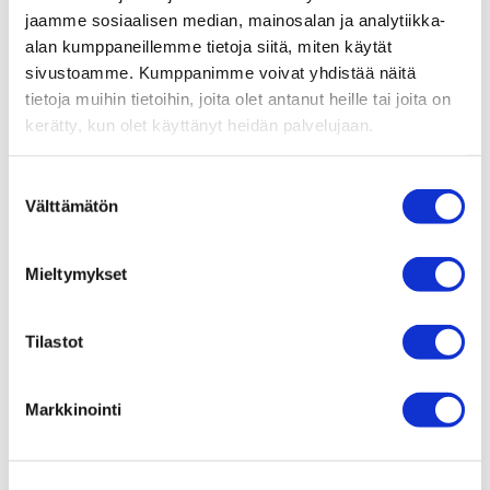
jaamme sosiaalisen median, mainosalan ja analytiikka-
alan kumppaneillemme tietoja siitä, miten käytät
sivustoamme. Kumppanimme voivat yhdistää näitä
tietoja muihin tietoihin, joita olet antanut heille tai joita on
kerätty, kun olet käyttänyt heidän palvelujaan.
Suostumuksen
Välttämätön
valinta
BLOGI
22.04.2022
Nahkajätekuitu vastaa kuluttajien
Mieltymykset
kiertotaloustoiveisiin
Tilastot
Markkinointi