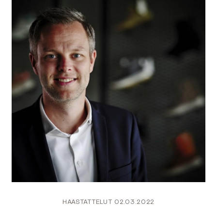
HAASTATTELUT
02.03.2022