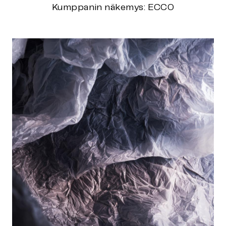
Kumppanin näkemys: ECCO