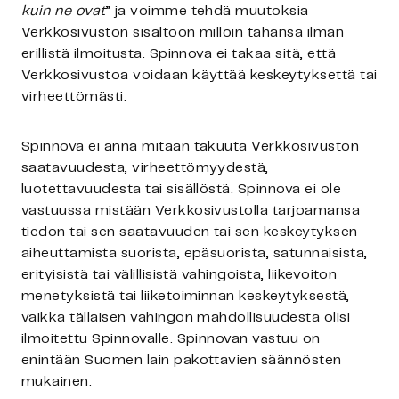
kuin ne ovat
” ja voimme tehdä muutoksia
Verkkosivuston sisältöön milloin tahansa ilman
erillistä ilmoitusta. Spinnova ei takaa sitä, että
Verkkosivustoa voidaan käyttää keskeytyksettä tai
virheettömästi.
Spinnova ei anna mitään takuuta Verkkosivuston
saatavuudesta, virheettömyydestä,
luotettavuudesta tai sisällöstä. Spinnova ei ole
vastuussa mistään Verkkosivustolla tarjoamansa
tiedon tai sen saatavuuden tai sen keskeytyksen
aiheuttamista suorista, epäsuorista, satunnaisista,
erityisistä tai välillisistä vahingoista, liikevoiton
menetyksistä tai liiketoiminnan keskeytyksestä,
vaikka tällaisen vahingon mahdollisuudesta olisi
ilmoitettu Spinnovalle. Spinnovan vastuu on
enintään Suomen lain pakottavien säännösten
mukainen.