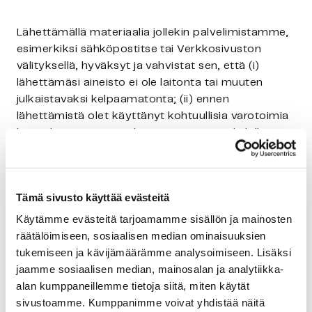
Lähettämällä materiaalia jollekin palvelimistamme,
esimerkiksi sähköpostitse tai Verkkosivuston
välityksellä, hyväksyt ja vahvistat sen, että (i)
lähettämäsi aineisto ei ole laitonta tai muuten
julkaistavaksi kelpaamatonta; (ii) ennen
lähettämistä olet käyttänyt kohtuullisia varotoimia
löytääksesi ja poistaaksesi aineiston mahdollisesti
sisältämät virukset tai muut epäpuhtaat tai
tuhoavat ominaisuudet; (iii) aineisto on sinun
omaasi tai sinulla on rajoitukseton oikeus antaa se
Tämä sivusto käyttää evästeitä
meille, ja että Spinnova voi julkaista aineiston
maksutta ja/tai sisällyttää aineiston tai sen
Käytämme evästeitä tarjoamamme sisällön ja mainosten
sisältämän osan omiin tuotteisiinsa ilman vastuu-
räätälöimiseen, sosiaalisen median ominaisuuksien
tai maksuvelvollisuutta; ja (iv) et esitä lähettämääsi
tukemiseen ja kävijämäärämme analysoimiseen. Lisäksi
aineistoon perustuvia vaateita Spinnovaa kohtaan
jaamme sosiaalisen median, mainosalan ja analytiikka-
ja sitoudut hyvittämään Spinnovalle kulut, jotka sille
alan kumppaneillemme tietoja siitä, miten käytät
mahdollisesti syntyvät toimenpiteistä, joihin kolmas
sivustoamme. Kumppanimme voivat yhdistää näitä