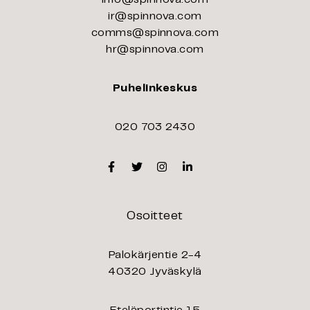
ir@spinnova.com
comms@spinnova.com
hr@spinnova.com
Puhelinkeskus
020 703 2430
Facebook
Twitter
Instagram
Linkedin
Osoitteet
Palokärjentie 2-4
40320 Jyväskylä