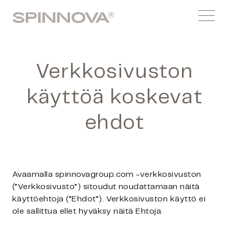
Siirry
Spinnovagroup
sisältöön
Menu
Verkkosivuston
käyttöä koskevat
ehdot
Avaamalla spinnovagroup.com -verkkosivuston
(”Verkkosivusto”) sitoudut noudattamaan näitä
käyttöehtoja (”Ehdot”). Verkkosivuston käyttö ei
ole sallittua ellet hyväksy näitä Ehtoja.