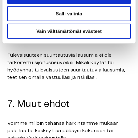
sisältävät tulevaisuuteen liittyviä arvioita. Esitetyt
arviot ja lausumat perustuvat tämänhetkisiin
Salli valinta
päätöksiin ja suunnitelmiin sekä tällä hetkellä
tiedossa oleviin seikkoihin. Ne sisältävät riskejä ja
epävarmuustekijöitä, joiden toteutuessa yhtiön
Vain välttämättömät evästeet
tulokset voivat poiketa huomattavasti odotuksista.
Tulevaisuuteen suuntautuvia lausumia ei ole
tarkoitettu sijoitusneuvoiksi. Mikäli käytät tai
hyödynnät tulevaisuuteen suuntautuvia lausumia,
teet sen omalla vastuullasi ja riskilläsi.
7. Muut ehdot
Voimme milloin tahansa harkintamme mukaan
päättää tai keskeyttää pääsysi kokonaan tai