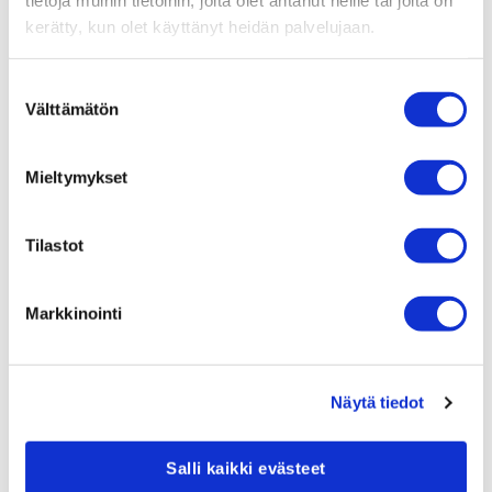
tietoja muihin tietoihin, joita olet antanut heille tai joita on
Investoinnit ja kannustimet maksavat lopulta
kerätty, kun olet käyttänyt heidän palvelujaan.
itsensä takaisin, kuten olemme nähneet muotiakin
pidemmälle vihreässä siirtymässä edenneillä
Suostumuksen
teollisuudenaloilla.
Välttämätön
valinta
Mieltymykset
Tilastot
Markkinointi
Näytä tiedot
Ben Selby, Spinnovan talous- ja varatoimitusjohtaja
Salli kaikki evästeet
Allan Andersen, Spinnovan myyntijohtaja