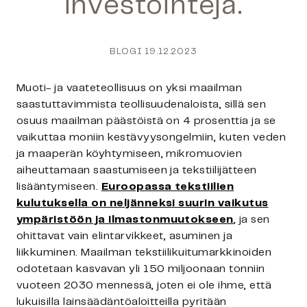
investointeja.
BLOGI
19.12.2023
Muoti- ja vaateteollisuus on yksi maailman
saastuttavimmista teollisuudenaloista, sillä sen
osuus maailman päästöistä on 4 prosenttia ja se
vaikuttaa moniin kestävyysongelmiin, kuten veden
ja maaperän köyhtymiseen, mikromuovien
aiheuttamaan saastumiseen ja tekstiilijätteen
lisääntymiseen.
Euroopassa tekstiilien
kulutuksella on neljänneksi suurin vaikutus
ympäristöön ja ilmastonmuutokseen
, ja sen
ohittavat vain elintarvikkeet, asuminen ja
liikkuminen. Maailman tekstiilikuitumarkkinoiden
odotetaan kasvavan yli 150 miljoonaan tonniin
vuoteen 2030 mennessä, joten ei ole ihme, että
lukuisilla lainsäädäntöaloitteilla pyritään