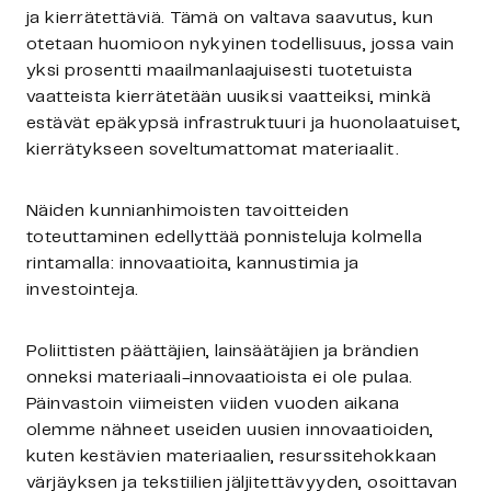
ja kierrätettäviä. Tämä on valtava saavutus, kun
otetaan huomioon nykyinen todellisuus, jossa vain
yksi prosentti maailmanlaajuisesti tuotetuista
vaatteista kierrätetään uusiksi vaatteiksi, minkä
estävät epäkypsä infrastruktuuri ja huonolaatuiset,
kierrätykseen soveltumattomat materiaalit.
Näiden kunnianhimoisten tavoitteiden
toteuttaminen edellyttää ponnisteluja kolmella
rintamalla: innovaatioita, kannustimia ja
investointeja.
Poliittisten päättäjien, lainsäätäjien ja brändien
onneksi materiaali-innovaatioista ei ole pulaa.
Päinvastoin viimeisten viiden vuoden aikana
olemme nähneet useiden uusien innovaatioiden,
kuten kestävien materiaalien, resurssitehokkaan
värjäyksen ja tekstiilien jäljitettävyyden, osoittavan