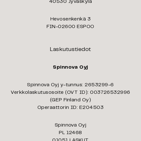
40530 Jyväskylä
Hevosenkenkä 3
FIN-02600 ESPOO
Laskutustiedot
Spinnova Oyj
Spinnova Oyj y-tunnus: 2653299-6
Verkkolaskutusosoite (OVT ID): 003726532996
(GEP Finland Oy)
Operaattorin ID: E204503
Spinnova Oyj
PL 12468
01051 LASKUT