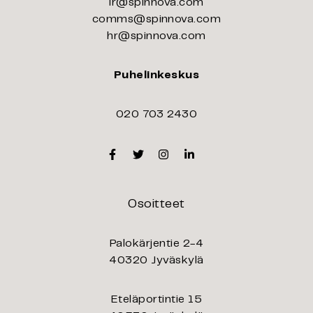
ir@spinnova.com
comms@spinnova.com
hr@spinnova.com
Puhelinkeskus
020 703 2430
Facebook
Twitter
Instagram
Linkedin
Osoitteet
Palokärjentie 2-4
40320 Jyväskylä
Eteläportintie 15