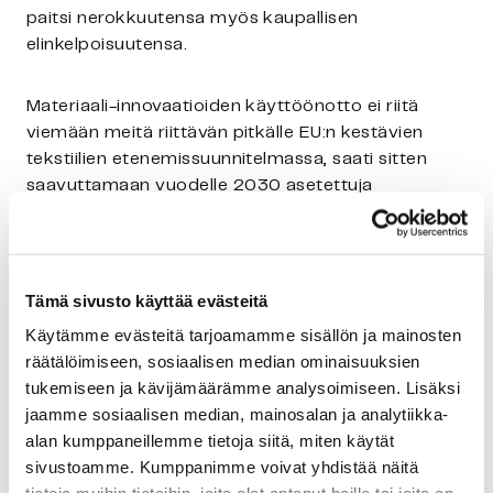
paitsi nerokkuutensa myös kaupallisen
elinkelpoisuutensa.
Materiaali-innovaatioiden käyttöönotto ei riitä
viemään meitä riittävän pitkälle EU:n kestävien
tekstiilien etenemissuunnitelmassa, saati sitten
saavuttamaan vuodelle 2030 asetettuja
kunnianhimoisia tavoitteita. Vaikka monet muoti-
ja vaatemerkit ovatkin sitoutuneet vähentämään
merkittävästi ympäristövaikutuksiaan ottamalla
mallistoissaan käyttöön kestäviä materiaaleja – ja
Tämä sivusto käyttää evästeitä
muotimerkkien kysyntä kestäville kuiduille
Käytämme evästeitä tarjoamamme sisällön ja mainosten
epäilemättä kasvaa entisestään – laajamittaisen
räätälöimiseen, sosiaalisen median ominaisuuksien
muutoksen aikaansaaminen riittävän nopeasti
tukemiseen ja kävijämäärämme analysoimiseen. Lisäksi
edellyttää lainsäätäjiltä ja poliittisilta
jaamme sosiaalisen median, mainosalan ja analytiikka-
päätöksentekijöiltä kannustimien ja investointien
alan kumppaneillemme tietoja siitä, miten käytät
tuplaamista.
sivustoamme. Kumppanimme voivat yhdistää näitä