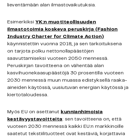
lieventämään alan ilmastovaikutuksia.
Esimerkiksi
YK:n muotiteollisuuden
ilmastotoimia koskeva peruskirja (Fashion
Industry Charter for Climate Action)
käynnistettiin vuonna 2018, ja sen tarkoituksena
on tarjota polku nettonollapäästöjen
saavuttamiseksi vuoteen 2050 mennessä.
Peruskirjan tavoitteena on vähentää alan
kasvihuonekaasupäästöjä 30 prosentilla vuoteen
2030 mennessä muun muassa edistyksellä raaka-
aineiden käytössä, uusiutuvan energian käytössä ja
kiertotaloudessa.
Myös EU on asettanut
kunnianhimoisia
kestävyystavoitteita
: sen tavoitteena on, että
vuoteen 2030 mennessä kaikki EU:n markkinoille
saatetut tekstiilituotteet ovat kestäviä, korjattavia