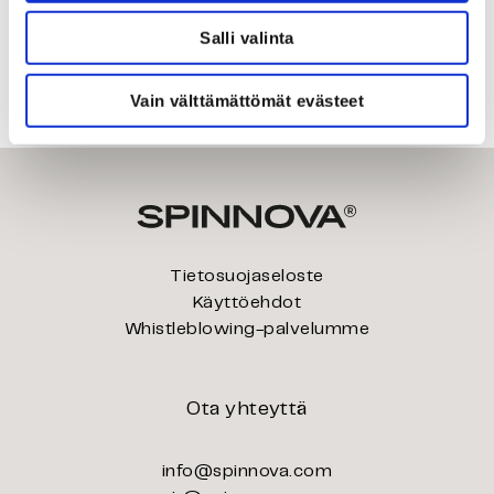
Salli valinta
Katso Spinnovan haastattelu aiheesta COP28-
ilmastokokouksesta
täältä
(englanniksi).
Vain välttämättömät evästeet
Tietosuojaseloste
Käyttöehdot
Whistleblowing-palvelumme
Ota yhteyttä
info@spinnova.com