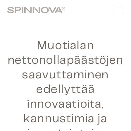
Siirry
Spinnovagroup
sisältöön
Menu
Muotialan
nettonollapäästöjen
saavuttaminen
edellyttää
innovaatioita,
kannustimia ja