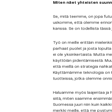
Miten näet yhteisten suun
Se, mitä teemme, on jopa futur
uskomme, että olemme erinoma
kanssa. Se on todellista tässä j
Työ on meille erittäin mielenkii
parhaat puolet ja josta lopulta
ei ole yksinkertaista. Mutta m
käyttöiän pidentämisestä. Mu
että meillä on strategia nahka
Käyttämämme teknologia on tode
tuotteissa, jotka olemme onn
Haluamme myös laajentaa ja h
siitä, miten saamme ensimmäis
Suomessa juuri niin kuin kaik
merkki meille, että me pysty