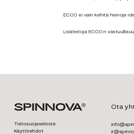
ECCO ei vain kehitä hienoja id
Lisätietoja ECCO:n vastuullis
Ota yh
Tietosuojaseloste
info@spi
Käyttöehdot
ir@spinn