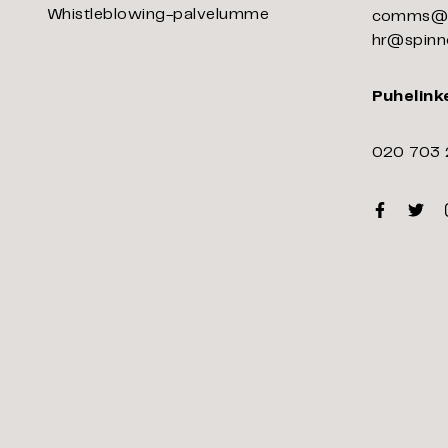
Whistleblowing-palvelumme
comms@s
hr@spinn
Puhelink
020 703
Faceboo
Twitt