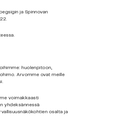
oegsigin ja Spinnovan
022.
teessa.
voihimme: huolenpitoon,
intohimo. Arvomme ovat meille
i.
umme voimakkaasti
den yhdeksännessä
vallisuusnäkökohtien osalta ja