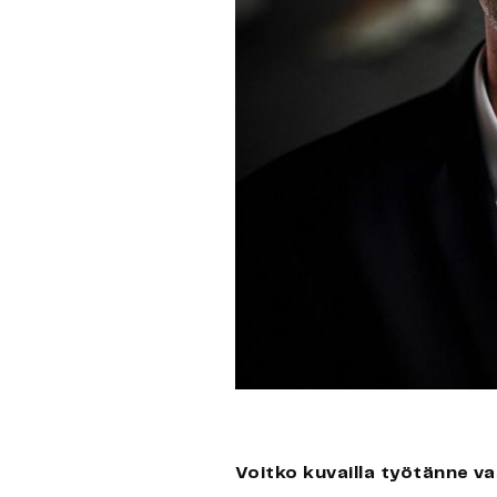
Voitko kuvailla työtänne v