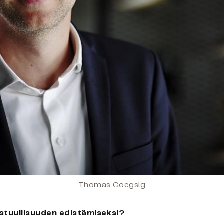
Thomas Goegsig
astuullisuuden edistämiseksi?