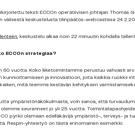
kirjoitettu teksti ECCOn operatiivisen johtajan Thomas G
n välisestä keskustelusta tilinpäätös-webcastissa 24.2.2
lenteen
, keskustelu alkaa noin 22 minuutin kohdalla tallen
tko ECCOn strategiaa?
oin 60 vuotta. Koko liiketoimintamme perustuu vahvasti ar
 kunnioittamiseen ja innovaatioon, joita kaikkia ruokkii 
ät kaiken, mitä teemme kestävän kehityksen varmistamiseks
isuutta ympäristönäkökulmasta, voin sanoa, että turvaud
a olemme seuranneet jo yli 25 vuotta. Toimintatapaohjei
O pyrkii olemaan edelläkävijä ympäristö-, terveys- ja tur
ä. Respin-yhteistyö on tästä erinomainen esimerkki.