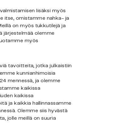
valmistamisen lisäksi myös
e itse, omistamme nahka- ja
illä on myös tukkutilejä ja
tä järjestelmää olemme
en luotamme myös
 tavoitteita, jotka julkaistiin
lemme kunnianhimoisia
024 mennessä, ja olemme
istamme kaikissa
uden kaikissa
itä ja kaikkia hallinnassamme
nnessä. Olemme siis hyvästä
 jolle meillä on suuria