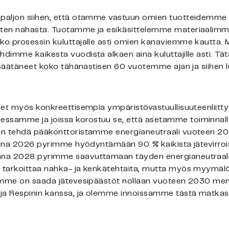
paljon siihen, että otamme vastuun omien tuotteidemme 
ten nahasta. Tuotamme ja esikäsittelemme materiaalimm
o prosessin kuluttajalle asti omien kanaviemme kautta. Me
dimme kaikesta vuodista alkaen aina kuluttajille asti. Tä
enosäätäneet koko tähänastisen 60 vuotemme ajan ja siih
et myös konkreettisempia ympäristövastuullisuuteenliittyviä
ssamme ja joissa korostuu se, että asetamme toiminnal
 on tehdä pääkonttoristamme energianeutraali vuoteen 2
uonna 2026 pyrimme hyödyntämään 90 % kaikista jätevirro
nna 2028 pyrimme saavuttamaan täyden energianeutraali
 tarkoittaa nahka- ja kenkätehtaita, mutta myös myymälö
namme on saada jätevesipäästöt nollaan vuoteen 2030 me
ja Respinin kanssa, ja olemme innoissamme tästä matkasta,