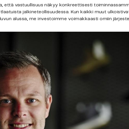
a, että vastuullisuus näkyy konkreettisesti toiminnassam
laatuista jalkineteollisuudessa. Kun kaikki muut ulkoistiv
0-luvun alussa, me investoimme voimakkaasti omiin järjes