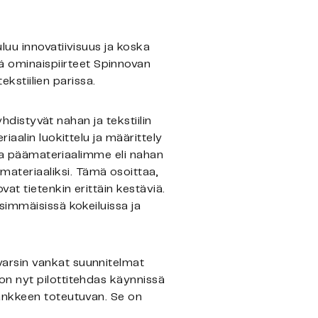
luu innovatiivisuus ja koska
 ominaispiirteet Spinnovan
ekstiilien parissa.
yhdistyvät nahan ja tekstiilin
iaalin luokittelu ja määrittely
 ja päämateriaalimme eli nahan
ateriaaliksi. Tämä osoittaa,
at tietenkin erittäin kestäviä.
simmäisissä kokeiluissa ja
arsin vankat suunnitelmat
on nyt pilottitehdas käynnissä
hankkeen toteutuvan. Se on