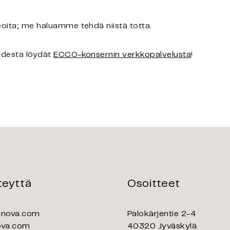
eoita; me haluamme tehdä niistä totta.
uudesta löydät
ECCO-konsernin verkkopalvelusta
!
teyttä
Osoitteet
nnova.com
Palokärjentie 2-4
ova.com
40320 Jyväskylä