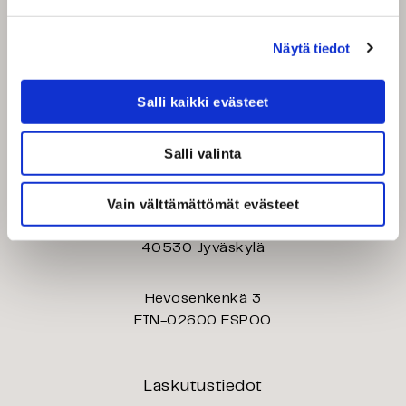
Facebook
Twitter
Instagram
Linkedin
Näytä tiedot
Salli kaikki evästeet
Osoitteet
Salli valinta
Palokärjentie 2-4
40320 Jyväskylä
Vain välttämättömät evästeet
Eteläportintie 15
40530 Jyväskylä
Hevosenkenkä 3
FIN-02600 ESPOO
Laskutustiedot