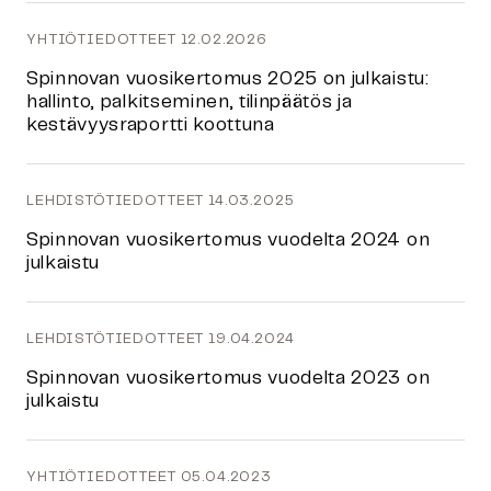
YHTIÖTIEDOTTEET
12.02.2026
Spinnovan vuosikertomus 2025 on julkaistu:
hallinto, palkitseminen, tilinpäätös ja
kestävyysraportti koottuna
LEHDISTÖTIEDOTTEET
14.03.2025
Spinnovan vuosikertomus vuodelta 2024 on
julkaistu
LEHDISTÖTIEDOTTEET
19.04.2024
Spinnovan vuosikertomus vuodelta 2023 on
julkaistu
YHTIÖTIEDOTTEET
05.04.2023