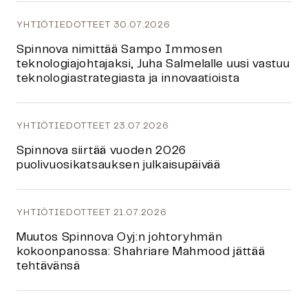
YHTIÖTIEDOTTEET
30.07.2026
Spinnova nimittää Sampo Immosen
teknologiajohtajaksi, Juha Salmelalle uusi vastuu
teknologiastrategiasta ja innovaatioista
YHTIÖTIEDOTTEET
23.07.2026
Spinnova siirtää vuoden 2026
puolivuosikatsauksen julkaisupäivää
YHTIÖTIEDOTTEET
21.07.2026
Muutos Spinnova Oyj:n johtoryhmän
kokoonpanossa: Shahriare Mahmood jättää
tehtävänsä