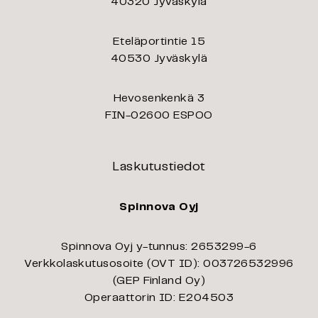
40320 Jyväskylä
Eteläportintie 15
40530 Jyväskylä
Hevosenkenkä 3
FIN-02600 ESPOO
Laskutustiedot
Spinnova Oyj
Spinnova Oyj y-tunnus: 2653299-6
Verkkolaskutusosoite (OVT ID): 003726532996
(GEP Finland Oy)
Operaattorin ID: E204503