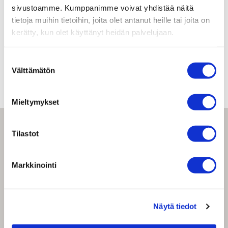
Artikkelien
sivu
sivustoamme. Kumppanimme voivat yhdistää näitä
sivutus
tietoja muihin tietoihin, joita olet antanut heille tai joita on
kerätty, kun olet käyttänyt heidän palvelujaan.
Tilaa tiedotteet
Suostumuksen
Välttämätön
valinta
Mieltymykset
Tilastot
Markkinointi
Tietosuojaseloste
Käyttöehdot
Whistleblowing-palvelumme
Näytä tiedot