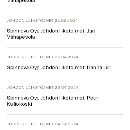
Vähäpesola
JOHDON LIIKETOIMET
22.05.2024
Spinnova Oyj: Johdon liiketoimet: Jari
Vähäpesola
JOHDON LIIKETOIMET
23.04.2024
Spinnova Oyj: Johdon liiketoimet: Hanna Liiri
JOHDON LIIKETOIMET
23.04.2024
Spinnova Oyj: Johdon liiketoimet: Petri
Kalliokoski
JOHDON LIIKETOIMET
04.04.2024