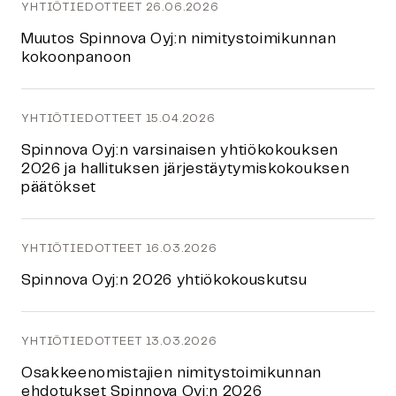
YHTIÖTIEDOTTEET
26.06.2026
Muutos Spinnova Oyj:n nimitystoimikunnan
kokoonpanoon
YHTIÖTIEDOTTEET
15.04.2026
Spinnova Oyj:n varsinaisen yhtiökokouksen
2026 ja hallituksen järjestäytymiskokouksen
päätökset
YHTIÖTIEDOTTEET
16.03.2026
Spinnova Oyj:n 2026 yhtiökokouskutsu
YHTIÖTIEDOTTEET
13.03.2026
Osakkeenomistajien nimitystoimikunnan
ehdotukset Spinnova Oyj:n 2026