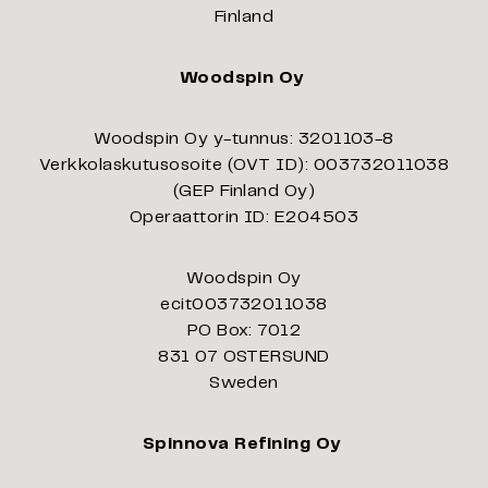
Finland
Woodspin Oy
Woodspin Oy y-tunnus: 3201103-8
Verkkolaskutusosoite (OVT ID): 003732011038
(GEP Finland Oy)
Operaattorin ID: E204503
Woodspin Oy
ecit003732011038
PO Box: 7012
831 07 OSTERSUND
Sweden
Spinnova Refining Oy