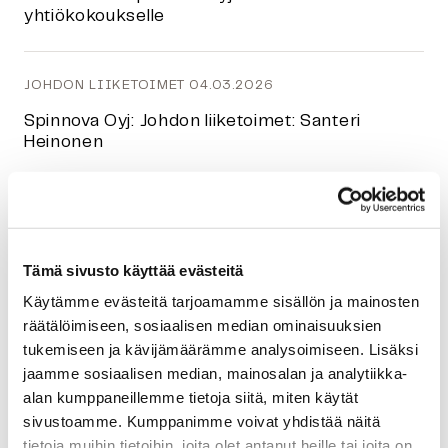
yhtiökokoukselle
JOHDON LIIKETOIMET
04.03.2026
Spinnova Oyj: Johdon liiketoimet: Santeri
Heinonen
JOHDON LIIKETOIMET
04.03.2026
Spinnova Oyj: Johdon liiketoimet: Juha Salmela
Tämä sivusto käyttää evästeitä
Käytämme evästeitä tarjoamamme sisällön ja mainosten
räätälöimiseen, sosiaalisen median ominaisuuksien
tukemiseen ja kävijämäärämme analysoimiseen. Lisäksi
Artikkelien
Sivu
Sivu
Sivu
Seuraava
1
2
…
17
jaamme sosiaalisen median, mainosalan ja analytiikka-
sivu
sivutus
alan kumppaneillemme tietoja siitä, miten käytät
sivustoamme. Kumppanimme voivat yhdistää näitä
tietoja muihin tietoihin, joita olet antanut heille tai joita on