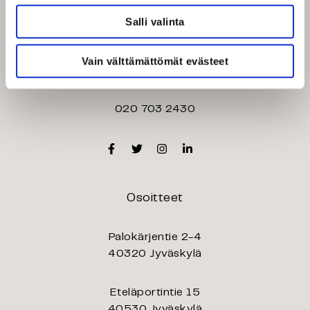
comms@spinnova.com
Salli valinta
hr@spinnova.com
Vain välttämättömät evästeet
Puhelinkeskus
020 703 2430
Facebook
Twitter
Instagram
Linkedin
Osoitteet
Palokärjentie 2-4
40320 Jyväskylä
Eteläportintie 15
40530 Jyväskylä