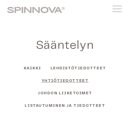
Siirry
Spinnovagroup
sisältöön
Menu
Sääntelyn
KAIKKI
LEHDISTÖTIEDOTTEET
YHTIÖTIEDOTTEET
JOHDON LIIKETOIMET
LISTAUTUMINEN JA TIEDOTTEET