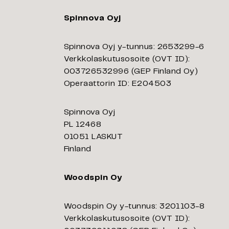
Spinnova Oyj
Spinnova Oyj y-tunnus: 2653299-6
Verkkolaskutusosoite (OVT ID):
003726532996 (GEP Finland Oy)
Operaattorin ID: E204503
Spinnova Oyj
PL 12468
01051 LASKUT
Finland
Woodspin Oy
Woodspin Oy y-tunnus: 3201103-8
Verkkolaskutusosoite (OVT ID):