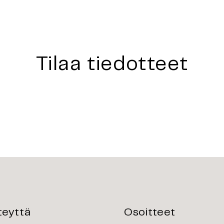
Tilaa tiedotteet
teyttä
Osoitteet