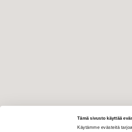
Tämä sivusto käyttää eväs
Käytämme evästeitä tarjoa