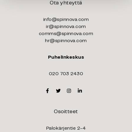
Ota yhteyttä
info@spinnova.com
ir@spinnova.com
comms@spinnova.com
hr@spinnova.com
Puhelinkeskus
020 703 2430
Facebook
Twitter
Instagram
Linkedin
Osoitteet
Palokärjentie 2-4