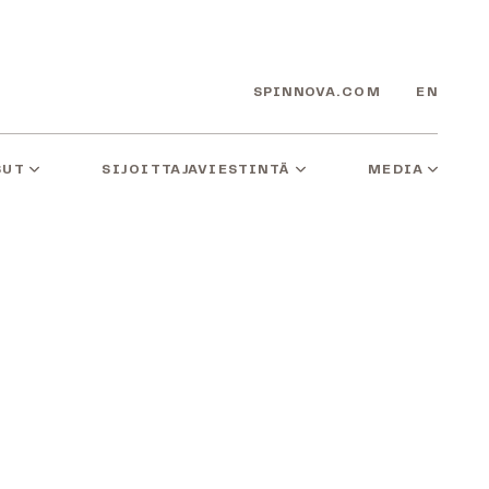
SPINNOVA.COM
EN
SUT
SIJOITTAJAVIESTINTÄ
MEDIA