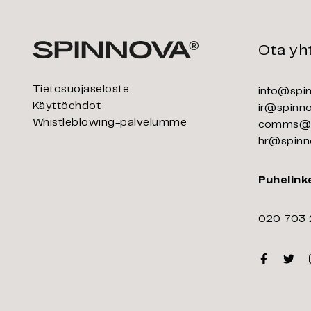
Ota yh
Tietosuojaseloste
info@spi
Käyttöehdot
ir@spinn
Whistleblowing-palvelumme
comms@s
hr@spinn
Puhelink
020 703
Faceboo
Twitt