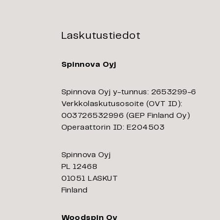
Laskutustiedot
Spinnova Oyj
Spinnova Oyj y-tunnus: 2653299-6
Verkkolaskutusosoite (OVT ID):
003726532996 (GEP Finland Oy)
Operaattorin ID: E204503
Spinnova Oyj
PL 12468
01051 LASKUT
Finland
Woodspin Oy