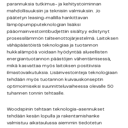
parannuksia tutkimus- ja kehitystoiminnan
mahdollisuuksiin ja teknisiin valmiuksiin. Jo
päätetyn leasing-mallilla hankittavan
lämpöpumpputeknologian lisäksi
pääomainvestointibudjettiin sisältyy edistynyt
prosessilämmön talteenottojärjestelmä. Laitoksen
vähäpäästöistä teknologiaa ja tuotannon
hukkalämpöä voidaan hyödyntää alueellisten
energiantuotannon päästöjen vähentämisessä,
mikä kasvattaa myös laitoksen positiivisia
ilmastovaikutuksia. Lisäinvestointeja teknologiaan
tehdään myös tuotannon kuivauskonseptin
optimoimiseksi suunnitteluvaiheessa olevalle 50
tuhannen tonnin tehtaalle.
Woodspinin tehtaan teknologia-asennukset
tehdään kesän lopulla ja rakentamishanke
valmistuu aikataulussa aiemmin tiedotetun