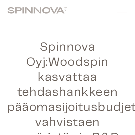
Siirry
Spinnovagroup
sisältöön
Menu
Spinnova
Oyj:Woodspin
kasvattaa
tehdashankkeen
pääomasijoitusbudjet
vahvistaen