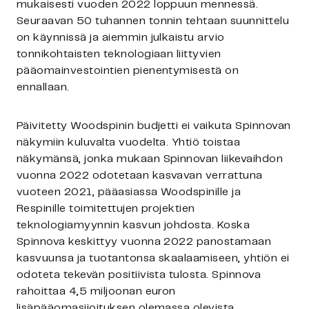
mukaisesti vuoden 2022 loppuun mennessä.
Seuraavan 50 tuhannen tonnin tehtaan suunnittelu
on käynnissä ja aiemmin julkaistu arvio
tonnikohtaisten teknologiaan liittyvien
pääomainvestointien pienentymisestä on
ennallaan.
Päivitetty Woodspinin budjetti ei vaikuta Spinnovan
näkymiin kuluvalta vuodelta. Yhtiö toistaa
näkymänsä, jonka mukaan Spinnovan liikevaihdon
vuonna 2022 odotetaan kasvavan verrattuna
vuoteen 2021, pääasiassa Woodspinille ja
Respinille toimitettujen projektien
teknologiamyynnin kasvun johdosta. Koska
Spinnova keskittyy vuonna 2022 panostamaan
kasvuunsa ja tuotantonsa skaalaamiseen, yhtiön ei
odoteta tekevän positiivista tulosta. Spinnova
rahoittaa 4,5 miljoonan euron
lisäpääomasijoituksen olemassa olevista