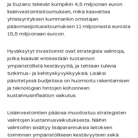
ja Suzano tekevät kumpikin 4,5 miljoonan euron
lisäinvestointisitoumuksen, mikä kasvattaa
yhteisyrityksen kummankin omistajan
pääomasijoitussitoumuksen 11 miljoonasta eurosta
15,5 miljoonaan euroon.
Hyväksytyt investoinnit ovat strategisia valintoja,
jotka lisäävät entisestään tuotannon
ympäristöllistä kestävyyttä, ja tehtaan tulevia
tutkimus- ja kehityskyvykkyyksiä. Lisäksi
päivitetyssä budjetissa on huomioitu rakentamisen
ja teknologian hintojen kohonneen
kustannusinflaation vaikutus.
Lisäinvestointien pääosa muodostuu strategisten
valintojen kustannusvaikutuksesta. Näihin
valintoihin sisältyy lisäparannuksia laitoksen
toiminnan ympäristölliseen kestävyyteen sekä