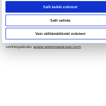
Salli kaikki evästeet
Spinnovan osakkeet (SPINN) noteerataan Nasdaq
Helsinki First North -kasvumarkkinapaikalla.
Salli valinta
SPINNOVA®-kuidun
Vain välttämättömät evästeet
verkkopalvelu:
www.spinnova.com
Spinnova-konsernin
verkkopalvelu:
www.spinnovagroup.com