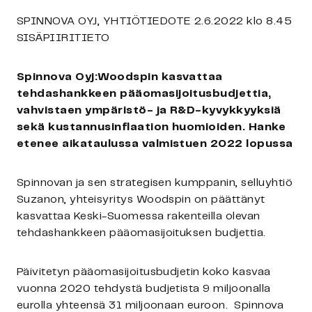
SPINNOVA OYJ, YHTIÖTIEDOTE 2.6.2022 klo 8.45
SISÄPIIRITIETO
Spinnova Oyj:Woodspin kasvattaa
tehdashankkeen pääomasijoitusbudjettia,
vahvistaen ympäristö- ja R&D-kyvykkyyksiä
sekä kustannusinflaation huomioiden. Hanke
etenee aikataulussa valmistuen 2022 lopussa
Spinnovan ja sen strategisen kumppanin, selluyhtiö
Suzanon, yhteisyritys Woodspin on päättänyt
kasvattaa Keski-Suomessa rakenteilla olevan
tehdashankkeen pääomasijoituksen budjettia.
Päivitetyn pääomasijoitusbudjetin koko kasvaa
vuonna 2020 tehdystä budjetista 9 miljoonalla
eurolla yhteensä 31 miljoonaan euroon.
Spinnova