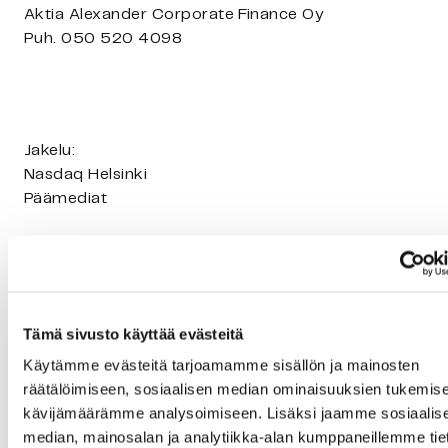
Aktia Alexander Corporate Finance Oy
Puh. 050 520 4098
Jakelu:
Nasdaq Helsinki
Päämediat
Spinnova – Vastuullisia tekstiilimateriaaleja,
Tämä sivusto käyttää evästeitä
luonnollisesti
Käytämme evästeitä tarjoamamme sisällön ja mainosten
räätälöimiseen, sosiaalisen median ominaisuuksien tukemise
Spinnova mullistaa tekstiilien valmistustavan
kävijämäärämme analysoimiseen. Lisäksi jaamme sosiaalis
globaalisti. Spinnova on kehittänyt uudenlaisen
median, mainosalan ja analytiikka-alan kumppaneillemme tie
teknologian tekstiilien valmistamiseen puusta ja