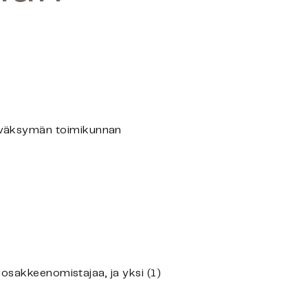
v
ä
ksym
ä
n toimikunnan
 osakkeenomistajaa, ja yksi (1)