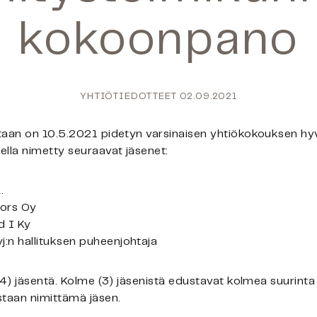
kokoonpano
YHTIÖTIEDOTTEET
02.09.2021
taan
on 10.5.2021 pidetyn varsinaisen yhti
ö
kokouksen hy
lla nimetty seuraavat j
ä
senet:
.
tors Oy
d I Ky
j:n hallituksen puheenjohtaja
(4) jäsentä. Kolme (3) jäsenistä edustavat kolmea suurinta
estaan nimittämä jäsen.