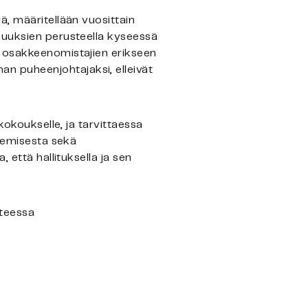
ä, määritellään vuosittain
suuksien perusteella kyseessä
n osakkeenomistajien erikseen
n puheenjohtajaksi, elleivät
kokoukselle, ja tarvittaessa
tsemisesta sekä
 että hallituksella ja sen
tteessa