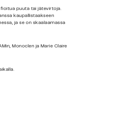
oitua puuta tai jätevirtoja.
kanssa kaupallistaakseen
omessa, ja se on skaalaamassa
Min, Monoclen ja Marie Claire
ikalla.