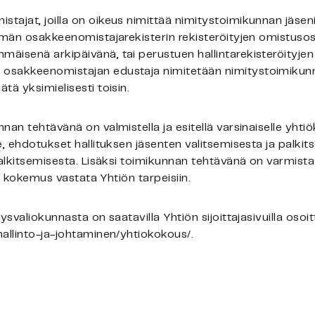
ajat, joilla on oikeus nimittää nimitystoimikunnan jäseni
tämän osakkeenomistajarekisterin rekisteröityjen omistuso
äisenä arkipäivänä, tai perustuen hallintarekisteröityje
osakkeenomistajan edustaja nimitetään nimitystoimikunna
tä yksimielisesti toisin.
an tehtävänä on valmistella ja esitellä varsinaiselle yhtiö
e, ehdotukset hallituksen jäsenten valitsemisesta ja palki
alkitsemisesta. Lisäksi toimikunnan tehtävänä on varmistaa,
ja kokemus vastata Yhtiön tarpeisiin.
ysvaliokunnasta on saatavilla Yhtiön sijoittajasivuilla osoi
allinto-ja-johtaminen/yhtiokokous/.