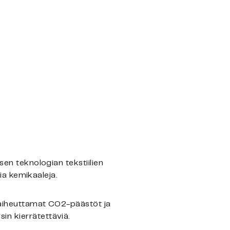
sen teknologian tekstiilien
sia kemikaaleja.
n aiheuttamat CO2-päästöt ja
in kierrätettäviä.