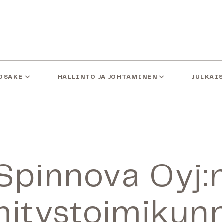
OSAKE
HALLINTO JA JOHTAMINEN
JULKAI
Spinnova Oyj:
mitystoimikun