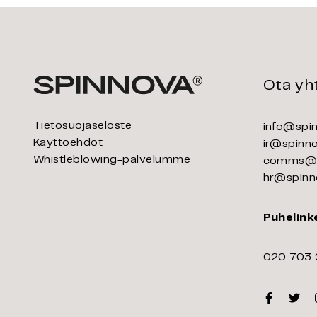
Ota yh
Tietosuojaseloste
info@spi
Käyttöehdot
ir@spinn
Whistleblowing-palvelumme
comms@s
hr@spinn
Puhelink
020 703
Faceboo
Twitt