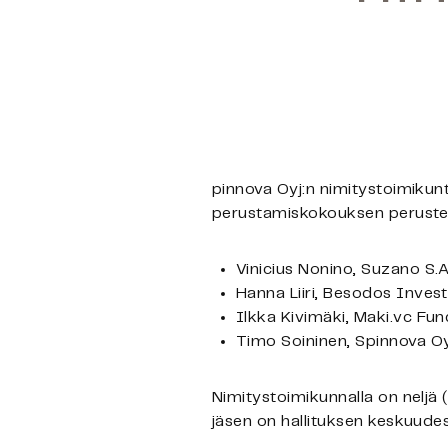
pinnova Oyj:n nimitystoimikun
perustamiskokouksen perustee
Vinicius Nonino, Suzano S.A
Hanna Liiri, Besodos Inves
Ilkka Kivimäki, Maki.vc Fun
Timo Soininen, Spinnova Oy
Nimitystoimikunnalla on neljä 
jäsen on hallituksen keskuud