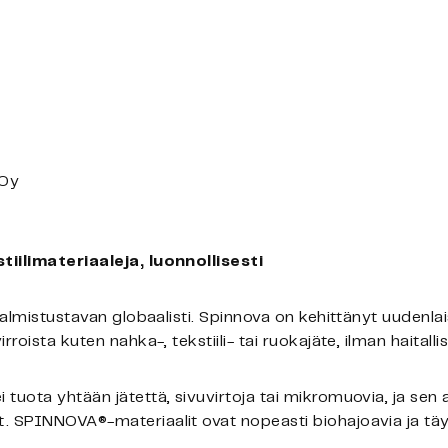
 Oy
tiilimateriaaleja, luonnollisesti
valmistustavan globaalisti. Spinnova on kehittänyt uudenlai
roista kuten nahka-, tekstiili- tai ruokajäte, ilman haitalli
 tuota yhtään jätettä, sivuvirtoja tai mikromuovia, ja se
. SPINNOVA®-materiaalit ovat nopeasti biohajoavia ja täys