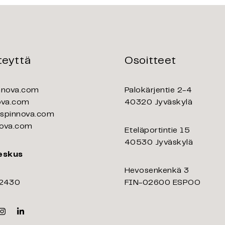
teyttä
Osoitteet
nnova.com
Palokärjentie 2-4
ova.com
40320 Jyväskylä
pinnova.com
ova.com
Eteläportintie 15
40530 Jyväskylä
eskus
Hevosenkenkä 3
 2430
FIN-02600 ESPOO
k
er
Instagram
Linkedin