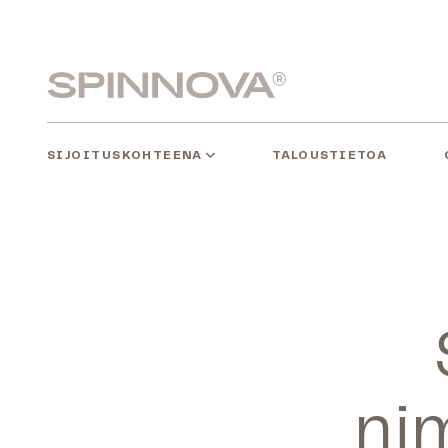
Siirry
sisältöön
Spinnovagroup
SIJOITUSKOHTEENA
TALOUSTIETOA
ni