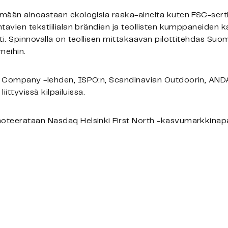
ään ainoastaan ekologisia raaka-aineita kuten FSC-sertifi
tavien tekstiilialan brändien ja teollisten kumppaneiden 
ti. Spinnovalla on teollisen mittakaavan pilottitehdas Su
meihin.
t Company -lehden, ISPO:n, Scandinavian Outdoorin, ANDA
liittyvissä kilpailuissa.
oteerataan Nasdaq Helsinki First North -kasvumarkkinapa