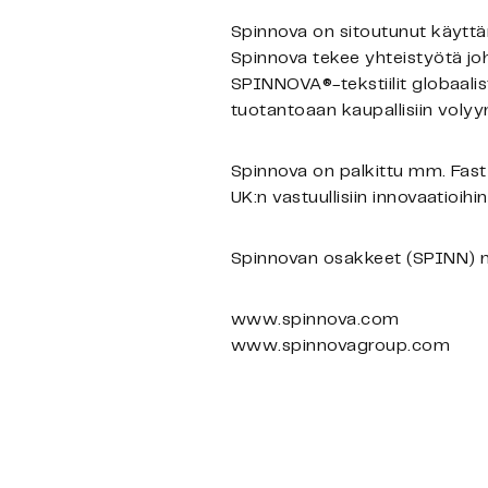
Spinnova on sitoutunut käyttäm
Spinnova tekee yhteistyötä joh
SPINNOVA®-tekstiilit globaalis
tuotantoaan kaupallisiin volyy
Spinnova on palkittu mm. Fas
UK:n vastuullisiin innovaatioihin 
Spinnovan osakkeet (SPINN) n
www.spinnova.com
www.spinnovagroup.com