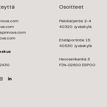
teyttä
Osoitteet
nnova.com
Palokärjentie 2-4
ova.com
40320 Jyväskylä
pinnova.com
ova.com
Eteläportintie 15
40530 Jyväskylä
eskus
Hevosenkenkä 3
 2430
FIN-02600 ESPOO
k
er
Instagram
Linkedin