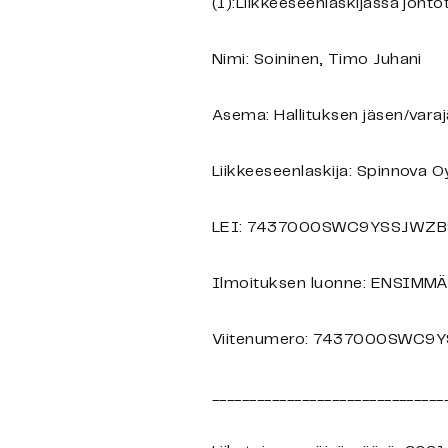
(1):Liikkeeseenlaskijassa joht
Nimi: Soininen, Timo Juhani
Asema: Hallituksen jäsen/vara
Liikkeeseenlaskija: Spinnova O
LEI: 7437000SWC9YSSJWZB
Ilmoituksen luonne: ENSIM
Viitenumero: 7437000SWC9
_______________________________