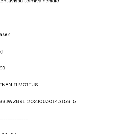
otehtävissä toimiva henkilö
jäsen
yj
91
MÄINEN ILMOITUS
YSSJWZB91_20210630143158_5
_____________