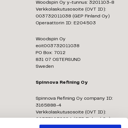
Woodspin Oy y-tunnus: 3201103-8
Verkkolaskutusosoite (OVT ID):
003732011038 (GEP Finland Oy)
Operaattorin ID: E204503
Woodspin Oy
ecit003732011038
PO Box: 7012
831 07 OSTERSUND
Sweden
Spinnova Refining Oy
Spinnova Refining Oy company ID:
3165888-4
Verkkolaskutusosoite (OVT ID):
003731658884 (GEP Finland Oy)
Operaattorin ID: E204503