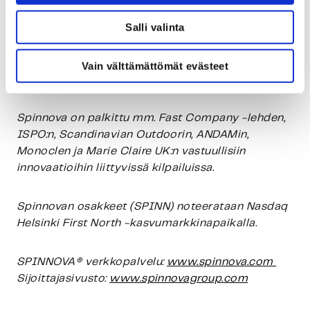
Patentoitu SPINNOVA®-kuitu ei tuota yhtään
Salli valinta
jätettä, sivuvirtoja tai mikromuovia, ja sen
aiheuttamat CO2-päästöt ja vedenkäyttö ovat
minimaaliset. SPINNOVA®-materiaalit ovat
Vain välttämättömät evästeet
nopeasti biohajoavia ja täysin kierrätettäviä.
Spinnova on palkittu mm. Fast Company -lehden,
ISPO:n, Scandinavian Outdoorin, ANDAMin,
Monoclen ja Marie Claire UK:n vastuullisiin
innovaatioihin liittyvissä kilpailuissa.
Spinnovan osakkeet (SPINN) noteerataan Nasdaq
Helsinki First North -kasvumarkkinapaikalla.
SPINNOVA® verkkopalvelu:
www.spinnova.com
Sijoittajasivusto:
www.spinnovagroup.com