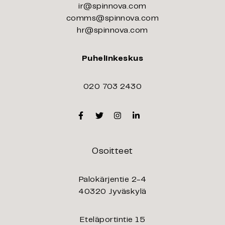
ir@spinnova.com
comms@spinnova.com
hr@spinnova.com
Puhelinkeskus
020 703 2430
Facebook
Twitter
Instagram
Linkedin
Osoitteet
Palokärjentie 2-4
40320 Jyväskylä
Eteläportintie 15