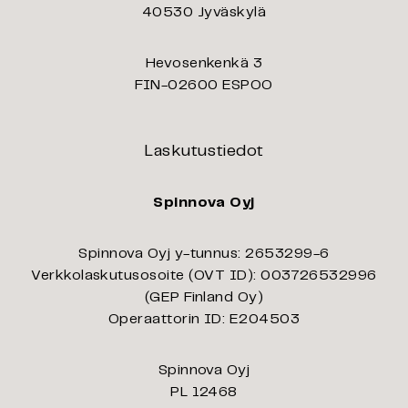
40530 Jyväskylä
Hevosenkenkä 3
FIN-02600 ESPOO
Laskutustiedot
Spinnova Oyj
Spinnova Oyj y-tunnus: 2653299-6
Verkkolaskutusosoite (OVT ID): 003726532996
(GEP Finland Oy)
Operaattorin ID: E204503
Spinnova Oyj
PL 12468