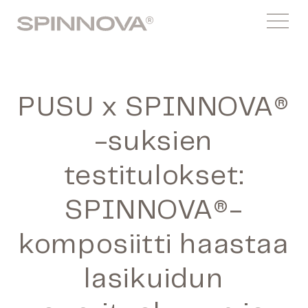
Siirry
Spinnovagroup
sisältöön
Menu
PUSU x SPINNOVA®
-suksien
testitulokset:
SPINNOVA®-
komposiitti haastaa
lasikuidun