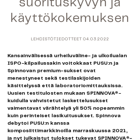
suorituskyvyn ja
käyttökokemuksen
LEHDISTÖTIEDOTTEET
04.03.2022
Kansainvälisessä urheiluväline- ja ulkoilualan
ISPO-kilpailussakin voitokkaat PUSU:n ja
Spinnovan premium-sukset ovat
menestyneet sekä testilaskijoiden
käsittelyssä että laboratoriomittauksissa.
Uusien testitulosten mukaan SPINNOVA®-
kuidulla vahvistetut laskettelusukset
vaimentavat värähtelyä yli 50% nopeammin
kuin perinteiset lasikuitusukset. Spinnova
debytoi PUSU:n kanssa
komposiittimarkkinoilla marraskuussa 2021,
ja nyt julkaistut tulokset tukevat SPINNOVA®-