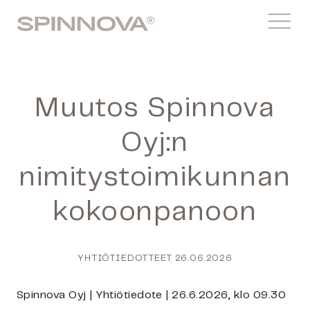
Siirry
Spinnovagroup
sisältöön
Menu
Muutos Spinnova
Oyj:n
nimitystoimikunnan
kokoonpanoon
YHTIÖTIEDOTTEET
26.06.2026
Spinnova Oyj | Yhtiötiedote | 26.6.2026, klo 09.30