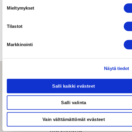
kasvumarkkinapaikalla.
Mieltymykset
SPINNOVA®-kuidun
verkkopalvelu:
www.spinnova.com
Tilastot
Spinnova-konsernin
verkkopalvelu:
www.spinnovagroup.com
Markkinointi
Näytä tiedot
Salli kaikki evästeet
Tietosuojaseloste
Salli valinta
Käyttöehdot
Whistleblowing-palvelumme
Vain välttämättömät evästeet
Ota yhteyttä