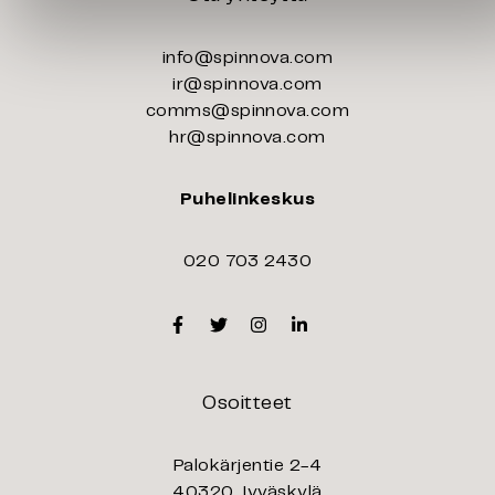
info@spinnova.com
ir@spinnova.com
comms@spinnova.com
hr@spinnova.com
Puhelinkeskus
020 703 2430
Facebook
Twitter
Instagram
Linkedin
Osoitteet
Palokärjentie 2-4
40320 Jyväskylä