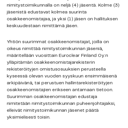
nimitystoimikunnalla on neljä (4) jäsentä. Kolme (3)
jäsenistä edustavat kolmea suurinta
osakkeenomistajaa, ja yksi (1) jäsen on hallituksen
keskuudestaan nimittämä jäsen.
Yhtiön suurimmat osakkeenomistajat, joilla on
oikeus nimittää nimitystoimikunnan jäseniä,
määritellään vuosittain Euroclear Finland Oy:n
ylläpitämän osakkeenomistajarekisterin
rekisteröityjen omistusosuuksien perusteella
kyseessä olevan vuoden syyskuun ensimmäisenä
arkipäivänä, tai perustuen hallintarekisteröityjen
osakkeenomistajien erikseen antamaan tietoon.
Suurimman osakkeenomistajan edustaja
nimitetään nimitystoimikunnan puheenjohtajaksi,
elleivät nimitystoimikunnan jäsenet päätä
yksimielisesti toisin.