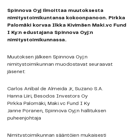
Spinnova Oyj ilmoittaa muutoksesta
nimitystoimikuntansa kokoonpanoon. Pirkka
Palomäki korvaa Ilkka Kivimäen Maki.vc Fund
I Ky:n edustajana Spinnova Oyj:n
nimitystoimikunnassa.
Muutoksen jälkeen Spinnova Oyj:n
nimitystoimikunnan muodostavat seuraavat
jäsenet:
Carlos Aníbal de Almeida Jr, Suzano S.A.
Hanna Liiri, Besodos Investors Oy
Pirkka Palomäki, Maki.vc Fund I Ky
Janne Poranen, Spinnova Oyj:n hallituksen
puheenjohtaja
Nimitystoimikunnan sääntöjen mukaisesti