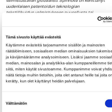
valmistustavan globaalisti. Spinnova on kehittänyt
uudenlaisen patentoidun teknologian
tekstiilikuidun valmistukseen puusellusta tai
jätevirroista, kuten nahka, tekstiili- tai
maatalousjätteestä, ilman haitallisia kemikaaleja
tai liuotusta.
Tämä sivusto käyttää evästeitä
Käytämme evästeitä tarjoamamme sisällön ja mainosten
Spinnovan teknologiasta ei synny sivuvirtoja
räätälöimiseen, sosiaalisen median ominaisuuksien tukemis
kuidun tuotantoprosessissa, ja SPINNOVA®-kuidun
ja kävijämäärämme analysoimiseen. Lisäksi jaamme sosiaal
CO2-päästöt ja vedenkulutus ovat minimaaliset.
median, mainosalan ja analytiikka-alan kumppaneillemme tie
Kuitu on myös maatuvaa sekä kierrätettävää.
siitä, miten käytät sivustoamme. Kumppanimme voivat yhdis
Spinnovan teknologia käyttää mekaanista
näitä tietoja muihin tietoihin, joita olet antanut heille tai joita o
prosessia, jonka ansiosta kuidun ominaisuudet,
kerätty, kun olet käyttänyt heidän palvelujaan.
kuten ulkonäkö ja tuntuma, vastaavat luonnollisia
selluloosakuituja, kuten puuvillaa.
Suostumuksen
Spinnovan osakkeet (SPINN) noteerataan Nasdaq
Välttämätön
valinta
First North Growth Market Finland-