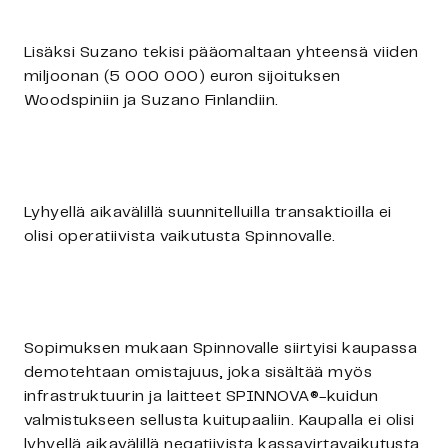
Lisäksi Suzano tekisi pääomaltaan yhteensä viiden
miljoonan (5 000 000) euron sijoituksen
Woodspiniin ja Suzano Finlandiin.
Lyhyellä aikavälillä suunnitelluilla transaktioilla ei
olisi operatiivista vaikutusta Spinnovalle.
Sopimuksen mukaan Spinnovalle siirtyisi kaupassa
demotehtaan omistajuus, joka sisältää myös
infrastruktuurin ja laitteet SPINNOVA®-kuidun
valmistukseen sellusta kuitupaaliin. Kaupalla ei olisi
lyhyellä aikavälillä negatiivista kassavirtavaikutusta