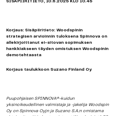
SISÄPIIRITIETO, 10.6.2025 KLO 10.45
Korjaus: Sisäpiiritieto:
Woodspinin
strategisen arvioinnin tuloksena Spinnova on
allekirjoittanut ei-sitovan sopimuksen
hankkiakseen täyden omistuksen Woodspinin
demotehtaasta
Korjaus taulukkoon Suzano Finland Oy
Puupohjaisen SPINNOVA®-kuidun
yksinoikeudellinen valmistaja ja -jakelija Woodspin
Oy on Spinnova Oyj:n ja Suzano S.A.:n omistama