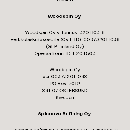
Finland
Woodspin Oy
Woodspin Oy y-tunnus: 3201103-8
Verkkolaskutusosoite (OVT ID): 003732011038
(GEP Finland Oy)
Operaattorin ID: E204503
Woodspin Oy
ecit003732011038
PO Box: 7012
831 07 OSTERSUND
Sweden
Spinnova Refining Oy