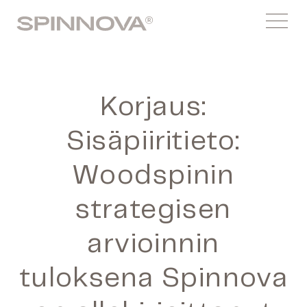
Siirry
Spinnovagroup
sisältöön
Menu
Korjaus:
Sisäpiiritieto:
Woodspinin
strategisen
arvioinnin
tuloksena Spinnova