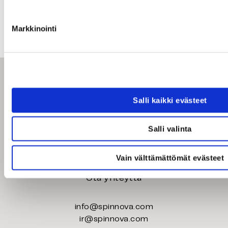
Spinnova-konsernin
verkkopalvelu:
www.spinnovagroup.com
Markkinointi
Salli kaikki evästeet
Tietosuojaseloste
Salli valinta
Käyttöehdot
Whistleblowing-palvelumme
Vain välttämättömät evästeet
Ota yhteyttä
info@spinnova.com
ir@spinnova.com