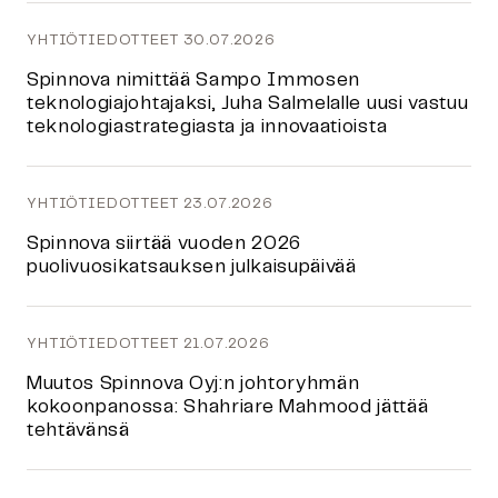
YHTIÖTIEDOTTEET
30.07.2026
Spinnova nimittää Sampo Immosen
teknologiajohtajaksi, Juha Salmelalle uusi vastuu
teknologiastrategiasta ja innovaatioista
YHTIÖTIEDOTTEET
23.07.2026
Spinnova siirtää vuoden 2026
puolivuosikatsauksen julkaisupäivää
YHTIÖTIEDOTTEET
21.07.2026
Muutos Spinnova Oyj:n johtoryhmän
kokoonpanossa: Shahriare Mahmood jättää
tehtävänsä