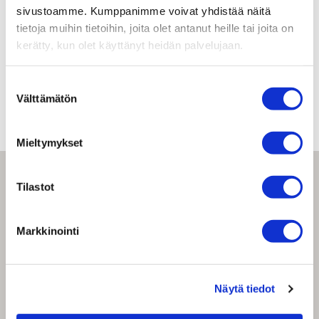
Artikkelien
sivu
sivustoamme. Kumppanimme voivat yhdistää näitä
sivutus
tietoja muihin tietoihin, joita olet antanut heille tai joita on
kerätty, kun olet käyttänyt heidän palvelujaan.
Tilaa tiedotteet
Suostumuksen
Välttämätön
valinta
Mieltymykset
Tilastot
Markkinointi
Tietosuojaseloste
Käyttöehdot
Whistleblowing-palvelumme
Näytä tiedot