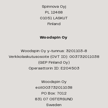
Spinnova Oyj
PL 12468
01051 LASKUT
Finland
Woodspin Oy
Woodspin Oy y-tunnus: 3201103-8
Verkkolaskutusosoite (OVT ID): 003732011038
(GEP Finland Oy)
Operaattorin ID: E204503
Woodspin Oy
ecit003732011038
PO Box: 7012
831 07 OSTERSUND
Sweden